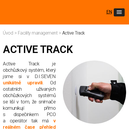
EN
Úvod
>
Facility management
>
Active Track
ACTIVE TRACK
Active Track je
obchůzkový systém, který
jsme si v D.I.SEVEN
unikátně upravili
. Od
ostatních užívaných
obchůzkových systémů
se liší v tom, že snímače
komunikují přímo
s dispečinkem PCO
a operátor tak má
v
reálném čase přehled