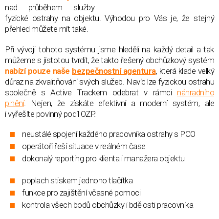
nad průběhem služby
fyzické ostrahy na objektu. Výhodou pro Vás je, že stejný
přehled můžete mít také.
Při vývoji tohoto systému jsme hleděli na každý detail a tak
můžeme s jistotou tvrdit, že takto řešený obchůzkový systém
nabízí pouze naše
bezpečnostní agentura
, která klade velký
důraz na zkvalitňování svých služeb. Navíc lze fyzickou ostrahu
společně s Active Trackem odebrat v rámci
náhradního
plnění
. Nejen, že získáte efektivní a moderní systém, ale
i vyřešíte povinný podíl OZP.
neustálé spojení každého pracovníka ostrahy s PCO
operátoři řeší situace v reálném čase
dokonalý reporting pro klienta i manažera objektu
poplach stiskem jednoho tlačítka
funkce pro zajištění včasné pomoci
kontrola všech bodů obchůzky i bdělosti pracovníka