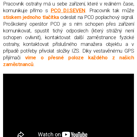
Pracovník ostrahy má u sebe zařízení, které v reálném čase,
komunikuje přímo s
PCO D.I.SEVEN
. Pracovník tak může
stiskem jednoho tlačítka
odeslat na PCO poplachový signál.
Proškolený operátor PCO je s ním schopen přes zařízení
komunikovat, spustit tichý odposlech (který strážný není
schopen ovlivnit), kontaktovat další zaměstnance fyzické
ostrahy, kontaktovat příslušného manažera objektu a v
případě potřeby přivolat složky IZS. Díky vestavěnému GPS
přijímači
víme o přesné poloze každého z našich
zaměstnanců
.