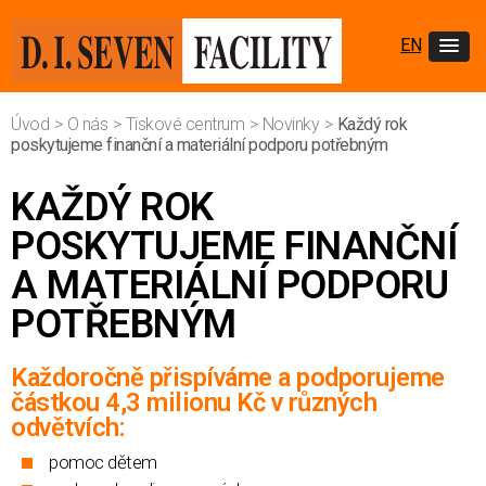
EN
Úvod
>
O nás
>
Tiskové centrum
>
Novinky
>
Každý rok
poskytujeme finanční a materiální podporu potřebným
KAŽDÝ ROK
POSKYTUJEME FINANČNÍ
A MATERIÁLNÍ PODPORU
POTŘEBNÝM
Každoročně přispíváme a podporujeme
částkou 4,3 milionu Kč v různých
odvětvích:
pomoc dětem