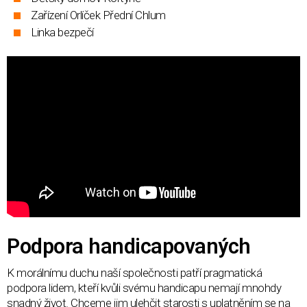
Zařízení Orlíček Přední Chlum
Linka bezpečí
Podpora handicapovaných
K morálnímu duchu naší společnosti patří pragmatická
podpora lidem, kteří kvůli svému handicapu nemají mnohdy
snadný život. Chceme jim ulehčit starosti s uplatněním se na