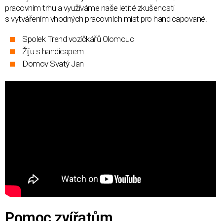
pracovním trhu a využíváme naše letité zkušenosti
s vytvářením vhodných pracovních míst pro handicapované.
Spolek Trend vozíčkářů Olomouc
Žiju s handicapem
Domov Svatý Jan
Pomoc zvířatům