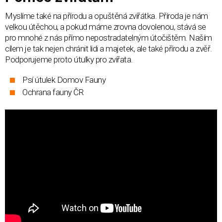
Myslíme také na přírodu a opuštěná zvířátka. Příroda je nám
velkou útěchou, a pokud máme zrovna dovolenou, stává se
pro mnohé z nás přímo nepostradatelným útočištěm. Naším
cílem je tak nejen chránit lidi a majetek, ale také přírodu a zvěř.
Podporujeme proto útulky pro zvířata.
Psí útulek Domov Fauny
Ochrana fauny ČR