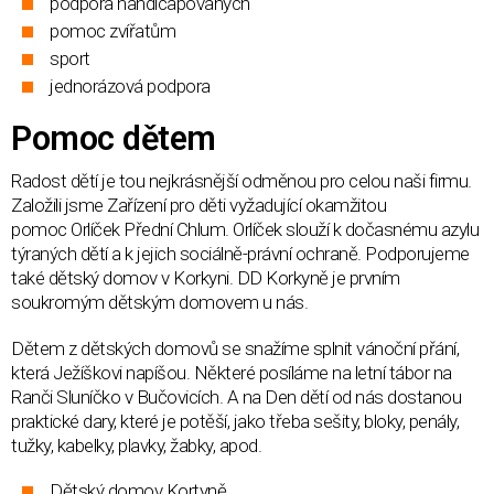
podpora handicapovaných
pomoc zvířatům
sport
jednorázová podpora
Pomoc dětem
Radost dětí je tou nejkrásnější odměnou pro celou naši firmu.
Založili jsme Zařízení pro děti vyžadující okamžitou
pomoc
Orlíček Přední Chlum
. Orlíček slouží k dočasnému azylu
týraných dětí a k jejich sociálně-právní ochraně. Podporujeme
také dětský
domov v Korkyni
. DD Korkyně je prvním
soukromým dětským domovem u nás.
Dětem z dětských domovů se snažíme splnit
vánoční přání,
která Ježíškovi napíšou. Některé posíláme na
letní tábor na
Ranči Sluníčko v Bučovicích. A na
Den dětí
od nás dostanou
praktické dary, které je potěší, jako třeba sešity, bloky, penály,
tužky, kabelky, plavky, žabky, apod.
Dětský domov Kortyně