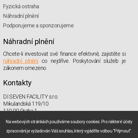
Fyzická ostraha
Náhradní plnění
Podporujeme a sponzorujeme
Náhradní plnění
Chcete-li investovat své finance efektivně, zajistěte si
náhradní plnění
co nejdříve. Poskytování služeb je
zákonem omezeno.
Kontakty
D.I.SEVEN FACILITY s.r.o.
Mikulandská 119/10
110 00 Praha 1
praha@diseven.cz
Na webových stránkách používáme soubory cookies. Pro některé účely
zpracování je vyžadován Váš souhlas, který vyjádříte volbou "Přijmout".