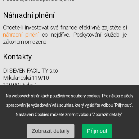
Náhradní plnění
Chcete-li investovat své finance efektivně, zajistěte si
náhradní plnění
co nejdříve. Poskytování služeb je
zákonem omezeno.
Kontakty
D.I.SEVEN FACILITY s.r.o.
Mikulandská 119/10
110 00 Praha 1
praha@diseven.cz
Na webových stránkách používáme soubory cookies. Pro některé účely
zpracování je vyžadován Váš souhlas, který vyjádříte volbou "Přijmout".
Nastavení Cookies můžete změnit volbou "Zobrazit detaily".
© 2026 D.I.SEVEN FACILITY s.r.o.
Created by
VIDIA-DESIGN
Zobrazit detaily
Přijmout