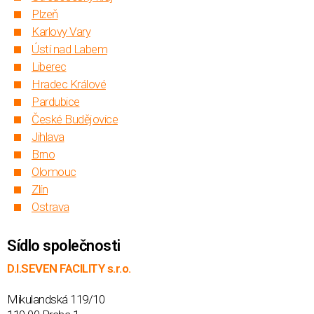
Plzeň
Karlovy Vary
Ústí nad Labem
Liberec
Hradec Králové
Pardubice
České Budějovice
Jihlava
Brno
Olomouc
Zlín
Ostrava
Sídlo společnosti
D.I.SEVEN FACILITY s.r.o.
Mikulandská 119/10