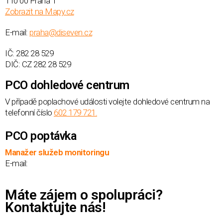
110 00 Praha 1
Zobrazit na Mapy.cz
E-mail:
praha@diseven.cz
IČ: 282 28 529
DIČ: CZ 282 28 529
PCO dohledové centrum
V případě poplachové události volejte dohledové centrum na
telefonní číslo
602 179 721.
PCO poptávka
Manažer služeb monitoringu
E-mail:
Máte zájem o spolupráci?
Kontaktujte nás!