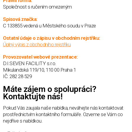
Právní forma:
Společnost s ručením omezeným
Spisová značka:
C 133855 vedená u Městského soudu v Praze
Ostatní údaje o zápisu v obchodním rejstříku:
Úplný výpis z obchodního rejstříku
Provozovatel webové prezentace:
D.I.SEVEN FACILITY s.r.o.
Mikulandská 119/10, 110 00 Praha 1
IČ: 282 28 529
Máte zájem o spolupráci?
Kontaktujte nás!
Pokud Vás zaujala naše nabídka, neváhejte nás kontaktovat
prostřednictvím kontaktního formuláře. Ozveme se Vám co
nejdříve s nabídkou.