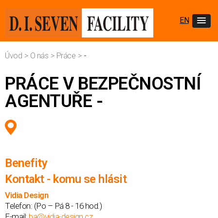
EN
Úvod
>
O nás
>
Práce
>
-
PRÁCE V BEZPEČNOSTNÍ
AGENTUŘE -
Benefity
Kontakt - komu se hlásit
Vidia Design
Telefon:
(Po – Pá 8 - 16 hod.)
E-mail:
ba@vidia-design.cz