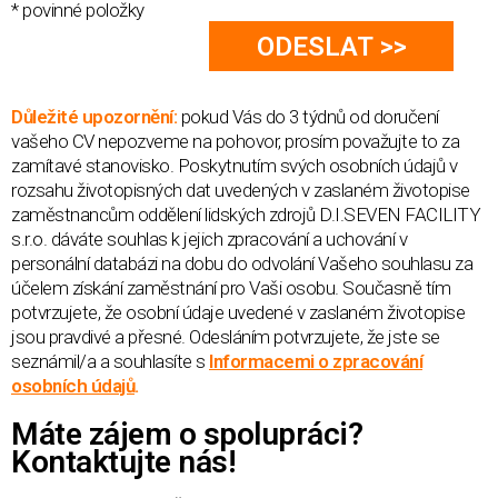
* povinné položky
Důležité upozornění:
pokud Vás do 3 týdnů od doručení
vašeho CV nepozveme na pohovor, prosím považujte to za
zamítavé stanovisko. Poskytnutím svých osobních údajů v
rozsahu životopisných dat uvedených v zaslaném životopise
zaměstnancům oddělení lidských zdrojů D.I.SEVEN FACILITY
s.r.o. dáváte souhlas k jejich zpracování a uchování v
personální databázi na dobu do odvolání Vašeho souhlasu za
účelem získání zaměstnání pro Vaši osobu. Současně tím
potvrzujete, že osobní údaje uvedené v zaslaném životopise
jsou pravdivé a přesné. Odesláním potvrzujete, že jste se
seznámil/a a souhlasíte s
Informacemi o zpracování
osobních údajů
.
Máte zájem o spolupráci?
Kontaktujte nás!