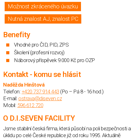
Možnost zkráceného úvazku
Nutná znalost AJ, znalost PC
Benefity
Vhodné pro ČID, PID, ZPS
Školení (profesní rozvoj)
Náborový příspěvek 9.000 Kč pro OZP
Kontakt - komu se hlásit
Naděžda Hinštová
Telefon:
+420 737 914 443
(Po – Pá 8 - 16 hod.)
E-mail:
ostrava@diseven.cz
Mobil:
596 612 720
O D.I.SEVEN FACILITY
Jsme stabilní česká firma, která působí na poli bezpečnosti a
úklidu po celé České republice již od roku 1995. Aktuálně