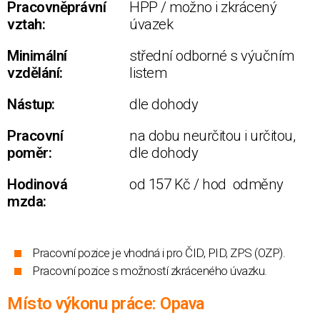
Pracovněprávní
HPP / možno i zkrácený
vztah:
úvazek
Minimální
střední odborné s výučním
vzdělání:
listem
Nástup:
dle dohody
Pracovní
na dobu neurčitou i určitou,
poměr:
dle dohody
Hodinová
od 157 Kč / hod odměny
mzda:
Pracovní pozice je vhodná i pro ČID, PID, ZPS (OZP).
Pracovní pozice s možností zkráceného úvazku.
Místo výkonu práce: Opava