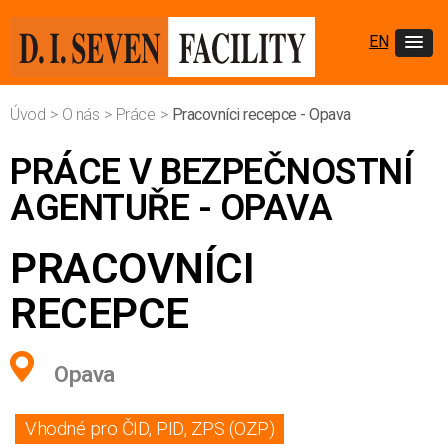
EN
Úvod
>
O nás
>
Práce
>
Pracovníci recepce - Opava
PRÁCE V BEZPEČNOSTNÍ
AGENTUŘE - OPAVA
PRACOVNÍCI
RECEPCE
Opava
Vhodné pro ČID, PID, ZPS (OZP)