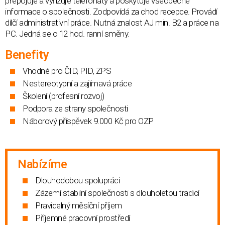
přepojuje a vyřizuje telefonáty a poskytuje všeobecné
informace o společnosti. Zodpovídá za chod recepce. Provádí
dílčí administrativní práce. Nutná znalost AJ min. B2 a práce na
PC. Jedná se o 12 hod. ranní směny.
Benefity
Vhodné pro ČID, PID, ZPS
Nestereotypní a zajímavá práce
Školení (profesní rozvoj)
Podpora ze strany společnosti
Náborový příspěvek 9.000 Kč pro OZP
Nabízíme
Dlouhodobou spolupráci
Zázemí stabilní společnosti s dlouholetou tradicí
Pravidelný měsíční příjem
Příjemné pracovní prostředí