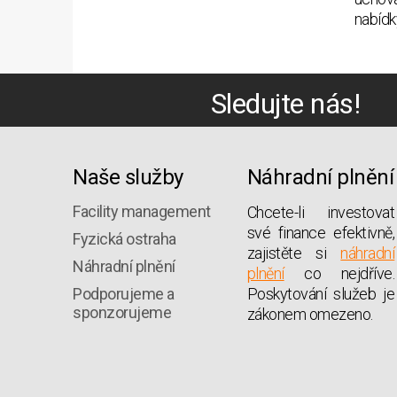
nabídk
Sledujte nás!
Naše služby
Náhradní plnění
Facility management
Chcete-li investovat
své finance efektivně,
Fyzická ostraha
zajistěte si
náhradní
Náhradní plnění
plnění
co nejdříve.
Podporujeme a
Poskytování služeb je
sponzorujeme
zákonem omezeno.