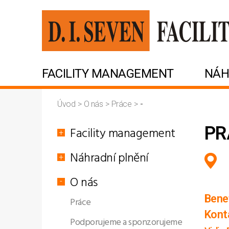
FACILITY MANAGEMENT
NÁH
Úvod
>
O nás
>
Práce
>
-
PR
Facility management
Náhradní plnění
O nás
Bene
Práce
Konta
Podporujeme a sponzorujeme