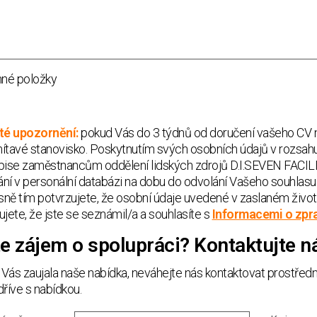
nné položky
té upozornění:
pokud Vás do 3 týdnů od doručení vašeho CV 
ítavé stanovisko. Poskytnutím svých osobních údajů v rozsah
pise zaměstnancům oddělení lidských zdrojů D.I.SEVEN FACILITY
ní v personální databázi na dobu do odvolání Vašeho souhlasu
ně tím potvrzujete, že osobní údaje uvedené v zaslaném život
ujete, že jste se seznámil/a a souhlasíte s
Informacemi o zpr
e zájem o spolupráci? Kontaktujte n
Vás zaujala naše nabídka, neváhejte nás kontaktovat prostře
dříve s nabídkou.