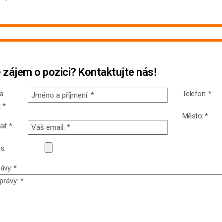
 zájem o pozici? Kontaktujte
nás!
a
Telefon: *
: *
Město: *
il: *
s:
ávy: *