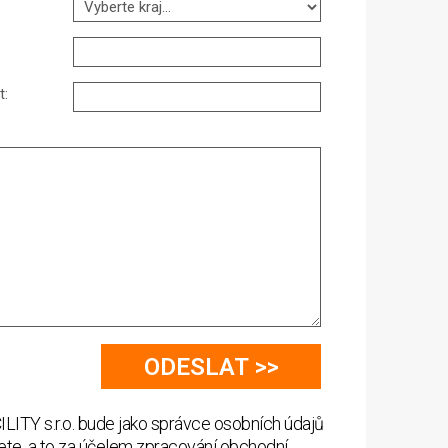
t:
LITY s.r.o. bude jako správce osobních údajů
ete, a to za účelem zpracování obchodní