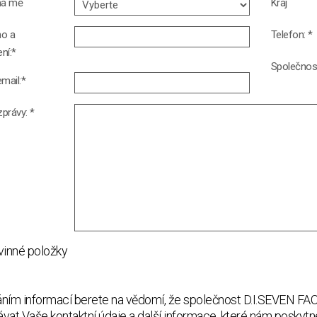
má mě
Kraj
o a
Telefon: *
ení:*
Společnos
mail:*
zprávy: *
vinné položky
ním informací berete na vědomí, že společnost D.I.SEVEN FACI
vat Vaše kontaktní údaje a další informace, které nám poskytn