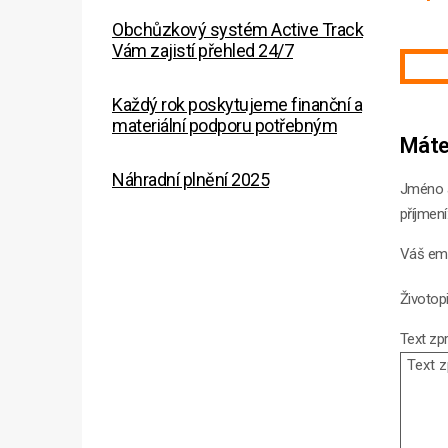
Obchůzkový systém Active Track
Vám zajistí přehled 24/7
Každý rok poskytujeme finanční a
materiální podporu potřebným
Máte
Náhradní plnění 2025
Jméno 
příjmení
Váš ema
Životopi
Text zpr