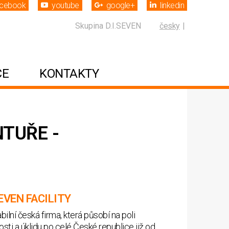
acebook
youtube
google+
linkedin
Skupina D.I.SEVEN
česky
CE
KONTAKTY
TUŘE -
SEVEN FACILITY
ilní česká firma, která působí na poli
ti a úklidu po celé České republice již od