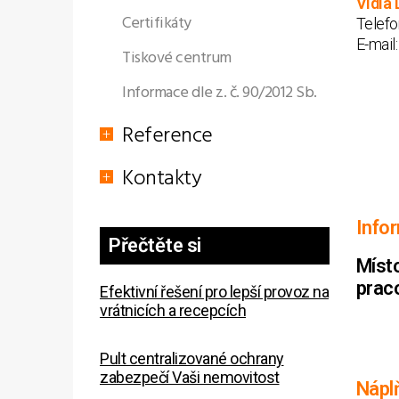
Vidia 
Certifikáty
Telefo
E-mail
Tiskové centrum
Informace dle z. č. 90/2012 Sb.
Reference
Kontakty
Info
Přečtěte si
Míst
praco
Efektivní řešení pro lepší provoz na
vrátnicích a recepcích
Pult centralizované ochrany
zabezpečí Vaši nemovitost
Nápl