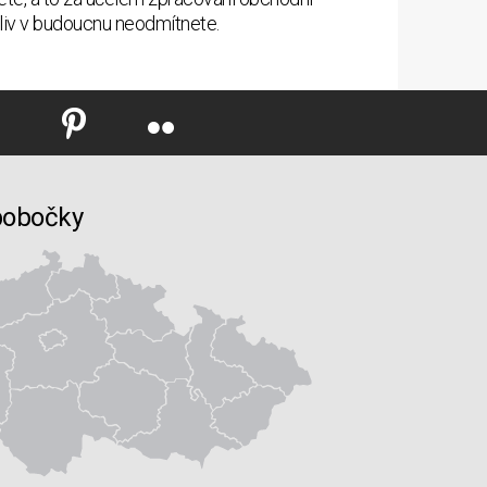
oliv v budoucnu neodmítnete.
pobočky