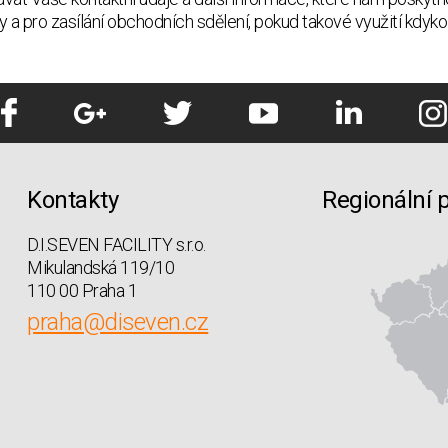
y a pro zasílání obchodních sdělení, pokud takové využití kdyk
Kontakty
Regionální 
D.I.SEVEN FACILITY s.r.o.
Mikulandská 119/10
110 00 Praha 1
praha@diseven.cz