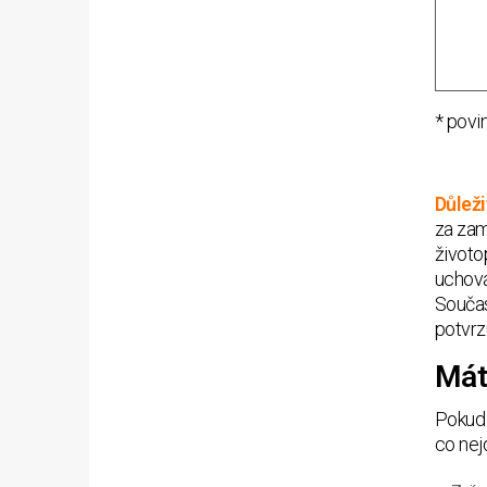
* povi
Důleži
za zam
životo
uchová
Součas
potvrz
Mát
Pokud 
co nej