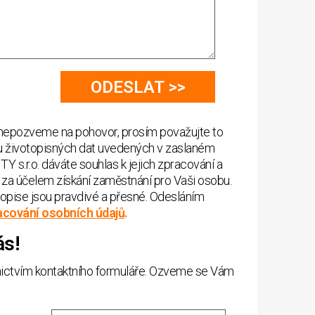
nepozveme na pohovor, prosím považujte to
u životopisných dat uvedených v zaslaném
 s.r.o. dáváte souhlas k jejich zpracování a
 za účelem získání zaměstnání pro Vaši osobu.
opise jsou pravdivé a přesné. Odesláním
acování osobních údajů
.
ás!
dnictvím kontaktního formuláře. Ozveme se Vám