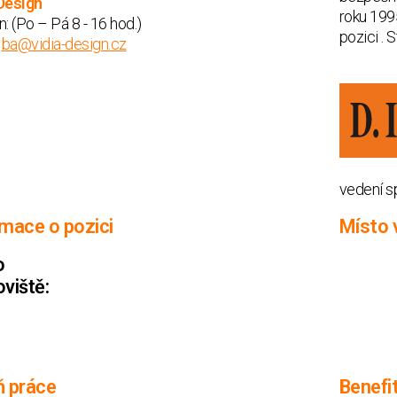
Design
roku 199
n:
(Po – Pá 8 - 16 hod.)
pozici . 
:
ba@vidia-design.cz
vedení sp
rmace o pozici
Místo 
o
viště:
ň práce
Benefi