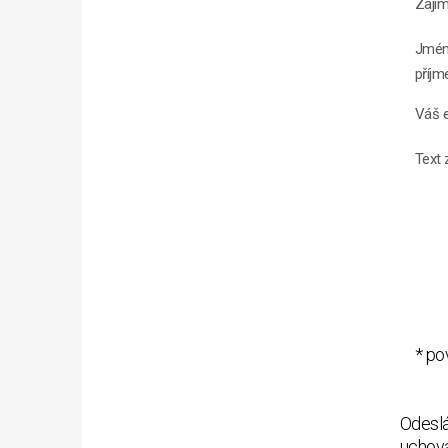
Zají
Jmén
příjm
Váš e
Text 
* po
Odeslá
uchová