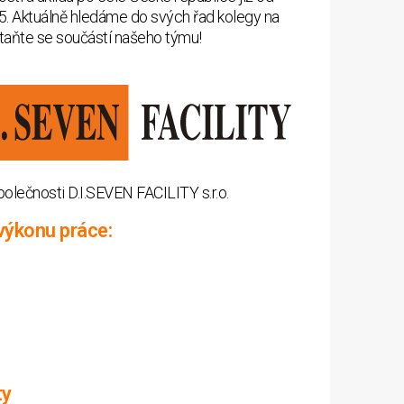
5. Aktuálně hledáme do svých řad kolegy na
Staňte se součástí našeho týmu!
olečnosti D.I.SEVEN FACILITY s.r.o.
výkonu práce:
ty