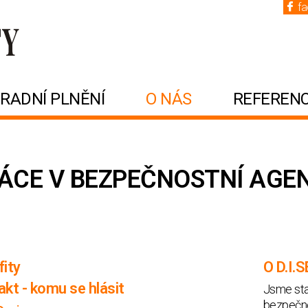
f
RADNÍ PLNĚNÍ
O NÁS
REFEREN
ÁCE V BEZPEČNOSTNÍ AGEN
fity
O D.I.
kt - komu se hlásit
Jsme stab
bezpečnos