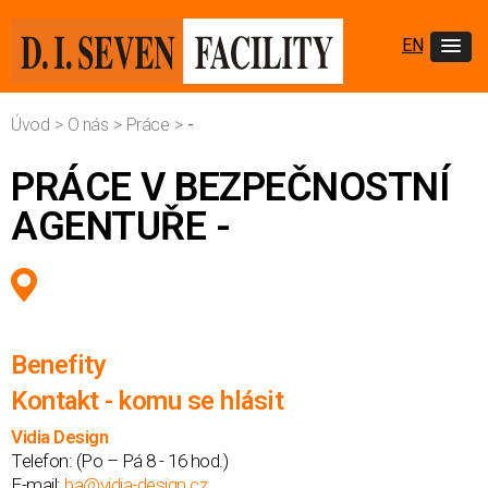
EN
Úvod
>
O nás
>
Práce
>
-
PRÁCE V BEZPEČNOSTNÍ
AGENTUŘE -
Benefity
Kontakt - komu se hlásit
Vidia Design
Telefon:
(Po – Pá 8 - 16 hod.)
E-mail:
ba@vidia-design.cz