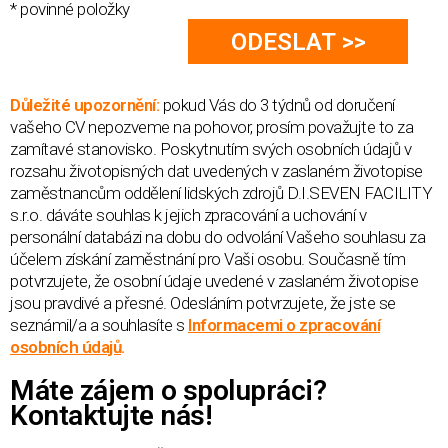
* povinné položky
Důležité upozornění:
pokud Vás do 3 týdnů od doručení
vašeho CV nepozveme na pohovor, prosím považujte to za
zamítavé stanovisko. Poskytnutím svých osobních údajů v
rozsahu životopisných dat uvedených v zaslaném životopise
zaměstnancům oddělení lidských zdrojů D.I.SEVEN FACILITY
s.r.o. dáváte souhlas k jejich zpracování a uchování v
personální databázi na dobu do odvolání Vašeho souhlasu za
účelem získání zaměstnání pro Vaši osobu. Současně tím
potvrzujete, že osobní údaje uvedené v zaslaném životopise
jsou pravdivé a přesné. Odesláním potvrzujete, že jste se
seznámil/a a souhlasíte s
Informacemi o zpracování
osobních údajů
.
Máte zájem o spolupráci?
Kontaktujte nás!