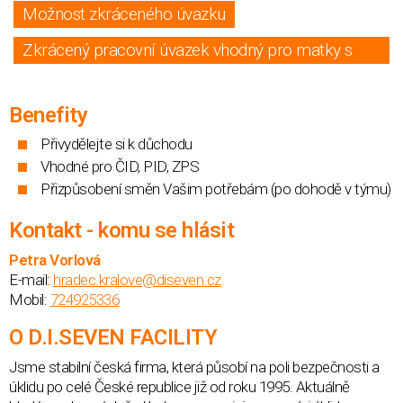
Možnost zkráceného úvazku
Zkrácený pracovní úvazek vhodný pro matky s
dětmi
Benefity
Přivydělejte si k důchodu
Vhodné pro ČID, PID, ZPS
Přizpůsobení směn Vašim potřebám (po dohodě v týmu)
Kontakt - komu se hlásit
Petra Vorlová
E-mail:
hradec.kralove@diseven.cz
Mobil:
724925336
O D.I.SEVEN FACILITY
Jsme stabilní česká firma, která působí na poli bezpečnosti a
úklidu po celé České republice již od roku 1995. Aktuálně