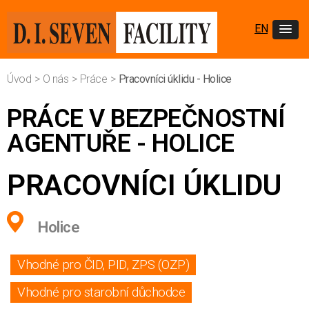
EN
Úvod
>
O nás
>
Práce
>
Pracovníci úklidu - Holice
PRÁCE V BEZPEČNOSTNÍ
AGENTUŘE - HOLICE
PRACOVNÍCI ÚKLIDU
Holice
Vhodné pro ČID, PID, ZPS (OZP)
Vhodné pro starobní důchodce