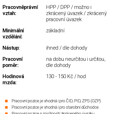
Pracovněprávní
HPP / DPP / možno i
vztah:
zkrácený úvazek / zkrácený
pracovní úvazek
Minimální
základní
vzdělání:
Nástup:
ihned / dle dohody
Pracovní
na dobu neurčitou i určitou,
poměr:
dle dohody
Hodinová
130 - 150 Kč / hod
mzda:
Pracovní pozice je vhodná i pro ČID, PID, ZPS (OZP).
Pracovní pozice je vhodná i pro starobní důchodce.
Pracovní pozice s možností zkráceného úvazku.