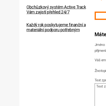
Obchůzkový systém Active Track
Vám zajistí přehled 24/7
Každý rok poskytujeme finanční a
materiální podporu potřebným
Máte
Náhradní plnění 2025
Jméno 
příjmení
Váš ema
Životopi
Text zpr