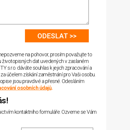
nepozveme na pohovor, prosím považujte to
u životopisných dat uvedených v zaslaném
 s.r.o. dáváte souhlas k jejich zpracování a
 za účelem získání zaměstnání pro Vaši osobu.
opise jsou pravdivé a přesné. Odesláním
acování osobních údajů
.
ás!
dnictvím kontaktního formuláře. Ozveme se Vám