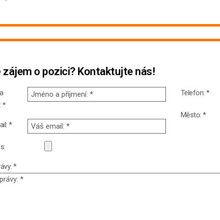
 zájem o pozici? Kontaktujte
nás!
a
Telefon: *
: *
Město: *
il: *
s:
ávy: *