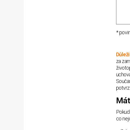
* povi
Důleži
za zam
životo
uchová
Součas
potvrz
Mát
Pokud 
co nej