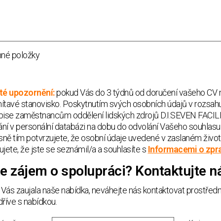
nné položky
té upozornění:
pokud Vás do 3 týdnů od doručení vašeho CV 
ítavé stanovisko. Poskytnutím svých osobních údajů v rozsah
pise zaměstnancům oddělení lidských zdrojů D.I.SEVEN FACILITY
ní v personální databázi na dobu do odvolání Vašeho souhlasu
ně tím potvrzujete, že osobní údaje uvedené v zaslaném život
ujete, že jste se seznámil/a a souhlasíte s
Informacemi o zpr
e zájem o spolupráci? Kontaktujte n
Vás zaujala naše nabídka, neváhejte nás kontaktovat prostře
dříve s nabídkou.