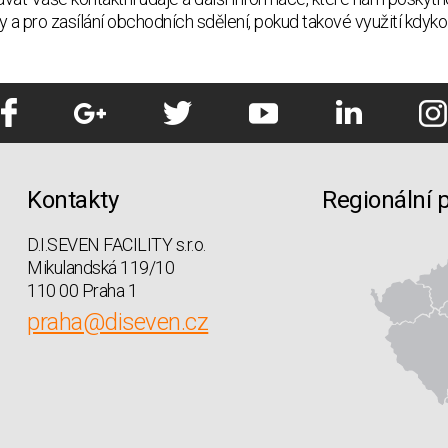
y a pro zasílání obchodních sdělení, pokud takové využití kdyk
Kontakty
Regionální 
D.I.SEVEN FACILITY s.r.o.
Mikulandská 119/10
110 00 Praha 1
praha@diseven.cz