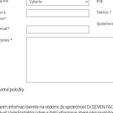
má mě
Kraj
o a
Telefon: *
ení:*
Společnos
mail:*
zprávy: *
vinné položky
ním informací berete na vědomí, že společnost D.I.SEVEN FACI
vat Vaše kontaktní údaje a další informace, které nám poskytn