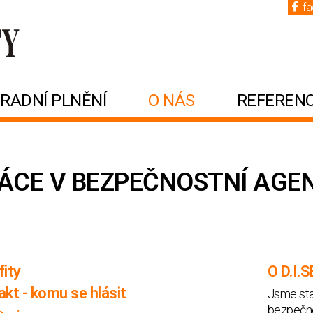
f
RADNÍ PLNĚNÍ
O NÁS
REFEREN
ÁCE V BEZPEČNOSTNÍ AGEN
fity
O D.I.
kt - komu se hlásit
Jsme stab
bezpečnos