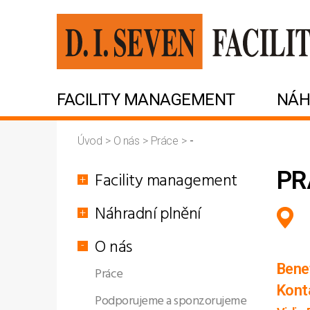
FACILITY MANAGEMENT
NÁH
Úvod
>
O nás
>
Práce
>
-
PR
Facility management
Náhradní plnění
O nás
Bene
Práce
Konta
Podporujeme a sponzorujeme