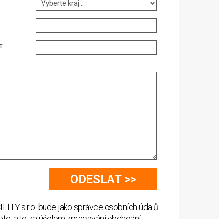
t:
LITY s.r.o. bude jako správce osobních údajů
ete, a to za účelem zpracování obchodní