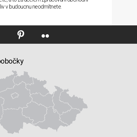
oliv v budoucnu neodmítnete.
pobočky