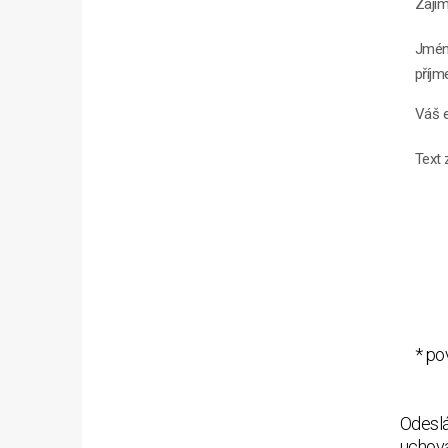
Zají
Jmén
příjm
Váš e
Text 
* po
Odeslá
uchová