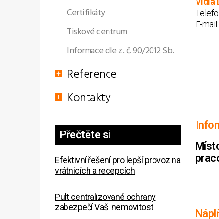
Vidia 
Certifikáty
Telefo
E-mail
Tiskové centrum
Informace dle z. č. 90/2012 Sb.
Reference
Kontakty
Info
Přečtěte si
Míst
praco
Efektivní řešení pro lepší provoz na
vrátnicích a recepcích
Pult centralizované ochrany
zabezpečí Vaši nemovitost
Nápl