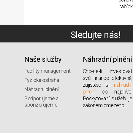
nabídk
Sledujte nás!
Naše služby
Náhradní plnění
Facility management
Chcete-li investovat
své finance efektivně,
Fyzická ostraha
zajistěte si
náhradní
Náhradní plnění
plnění
co nejdříve.
Podporujeme a
Poskytování služeb je
sponzorujeme
zákonem omezeno.