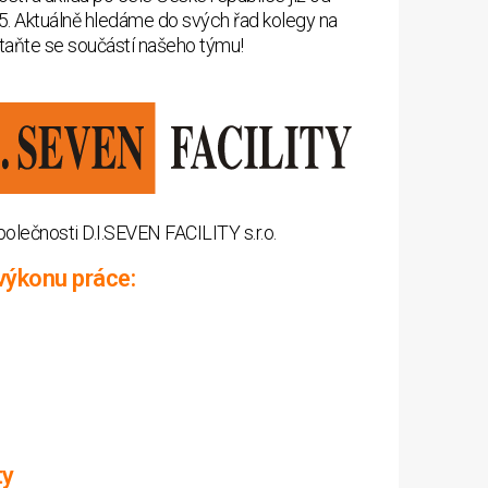
5. Aktuálně hledáme do svých řad kolegy na
Staňte se součástí našeho týmu!
olečnosti D.I.SEVEN FACILITY s.r.o.
výkonu práce:
ty