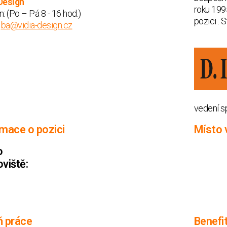
Design
roku 199
n:
(Po – Pá 8 - 16 hod.)
pozici . 
:
ba@vidia-design.cz
vedení sp
rmace o pozici
Místo 
o
viště:
ň práce
Benefi