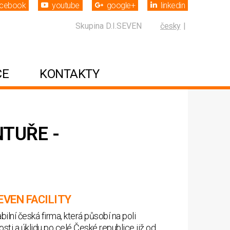
acebook
youtube
google+
linkedin
Skupina D.I.SEVEN
česky
CE
KONTAKTY
TUŘE -
SEVEN FACILITY
ilní česká firma, která působí na poli
ti a úklidu po celé České republice již od